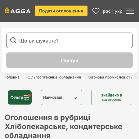
Подати оголошення
рос
укр
Головна
Сільгосптехніка, обладнання
Харчова промисловість (о
Знайдено в
Фільтр
Найновіші
категоріях
Найновіші
Оголошення в рубриці
Хлібопекарське, кондитерське
Найстаріші
обладнання