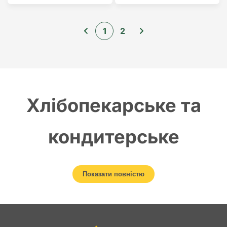
1
2
Хлібопекарське та
кондитерське
обладнання: сучасний
Показати повністю
ринок і вибір техніки