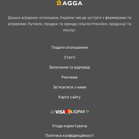
Хліб та кондитерські вироби залишаються основою раціону і
важливою частиною агропромислового сектору України. Якісне
хлібопекарське та кондитерське обладнання
— це ключ до
Дошка аграрних оголошень України: місце зустрічі з фермерами та
стабільного виробництва, розширення асортименту й підвищення
аграріями. Купівля, продаж та оренда сільгосптехніки, продукції та
рентабельності. На AGGA.ua зібрані пропозиції від виробників,
послуг.
постачальників та власників підприємств, які готові продати чи
купити техніку напряму, без посередників.
Подати оголошення
Основні види
Статті
Запитання та відповіді
хлібопекарського та
Реклама
Зв'язатися з нами
кондитерського
Карта сайту
обладнання
Угода користувача
Сучасні лінії та окремі агрегати охоплюють повний цикл — від
Політика конфіденційності
замішування тіста до пакування готової продукції.