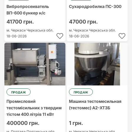
Вибропросеиватель
Сухародробилка ПС-300
ВП-600 бункер н/с
41700 грн.
47000 грн.
м. Черкаси
Черкаська обл.
м. Черкаси
Черкаська обл.
18-06-2026
18-06-2026
ПРОДАЖ
ПРОДАЖ
Промисловий
Машина тестомесильная
тестомісильник з твердим
(тестомес) А2-ХТ3Б
тістом 400 літрів 11 кВт
400000 грн.
1 грн.
м. Полтава
Полтавська обл.
м. Черкаси
Черкаська обл.