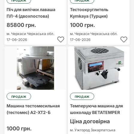
ПРОДАЖ
ПРОДАЖ
Піч для випічки лаваша
Тестоокруглитель
ПЛ-4 (двохпостова)
Kymkaya (Турция)
85800 грн.
1000 грн.
м. Черкаси
Черкаська обл.
м. Черкаси
Черкаська обл.
17-06-2026
17-06-2026
ПРОДАЖ
ПРОДАЖ
Машина тестомесильная
Темперуюча машина для
(тестомес) А2-ХТ2-Б
шоколаду BETATEMPER
Ціна договірна
1000 грн.
м. Ужгород
Закарпатська