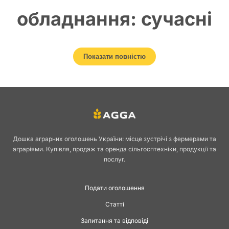
обладнання: сучасні
рішення для фермерів
Показати повністю
та виробників
Переробка молока — ключовий напрям аграрного бізнесу, від якого
напряму залежить якість готової продукції, її безпечність та
конкурентоспроможність на ринку. Молокопереробне обладнання
Дошка аграрних оголошень України: місце зустрічі з фермерами та
дозволяє не лише оптимізувати процеси на фермах і підприємствах, а
аграріями. Купівля, продаж та оренда сільгосптехніки, продукції та
й розширити асортимент продукції: від питного молока до сиру, масла
послуг.
та кисломолочних виробів.
Роль
Подати оголошення
Статті
молокопереробного
Запитання та відповіді