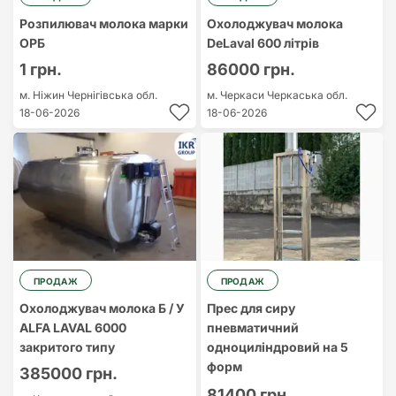
Розпилювач молока марки
Охолоджувач молока
ОРБ
DeLaval 600 літрів
1 грн.
86000 грн.
м. Ніжин
Чернігівська обл.
м. Черкаси
Черкаська обл.
18-06-2026
18-06-2026
ПРОДАЖ
ПРОДАЖ
Охолоджувач молока Б / У
Прес для сиру
ALFA LAVAL 6000
пневматичний
закритого типу
одноциліндровий на 5
форм
385000 грн.
81400 грн.