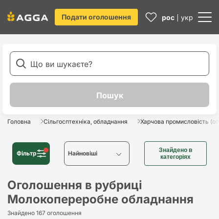
Подати оголошення
рос
укр
Головна
Сільгосптехніка, обладнання
Харчова промисловість (о
Знайдено в
Фільтр
Найновіші
категоріях
Найновіші
Оголошення в рубриці
Молокопереробне обладнання
Найстаріші
Знайдено 167 оголошення