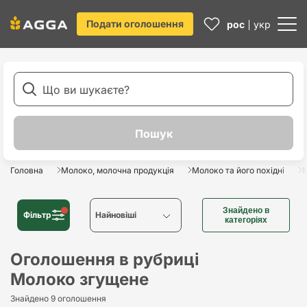
Подати оголошення
рос
укр
Головна
Молоко, молочна продукція
Молоко та його похідні
М
Знайдено в
Фільтр
Найновіші
категоріях
Найновіші
Оголошення в рубриці
Молоко згущене
Найстаріші
Знайдено 9 оголошення