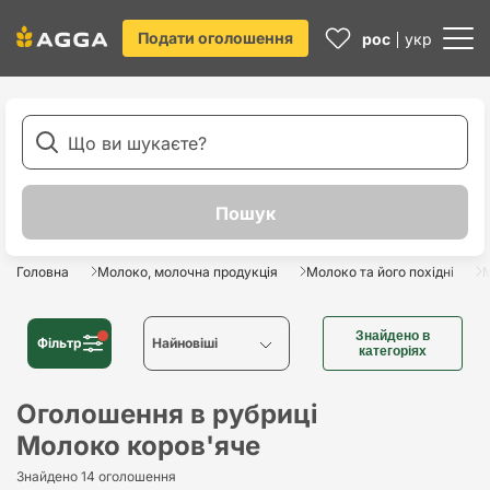
Подати оголошення
рос
укр
Головна
Молоко, молочна продукція
Молоко та його похідні
М
Знайдено в
Фільтр
Найновіші
категоріях
Найновіші
Оголошення в рубриці
Молоко коров'яче
Найстаріші
Знайдено 14 оголошення