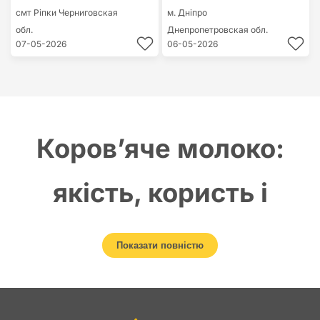
смт Ріпки
Черниговская
м. Дніпро
обл.
Днепропетровская обл.
07-05-2026
06-05-2026
Коров’яче молоко:
якість, користь і
ринок збуту
Показати повністю
Коров’яче молоко — один із найпопулярніших і найуніверсальніших
продуктів тваринництва. Його споживають у свіжому вигляді та
використовують як сировину для виготовлення сиру, масла, сметани,