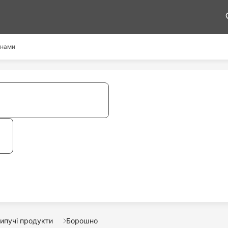
 нами
ипучі продукти
Борошно