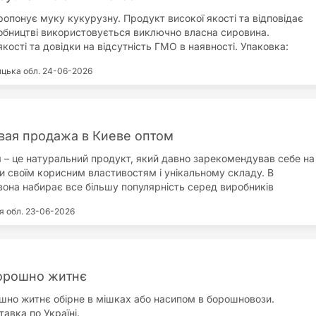
ропонує муку кукурузну. Продукт високої якості та відповідає
обництві використовується виключно власна сировина.
кості та довідки на відсутність ГМО в наявності. Упаковка:
пропілену по 40 кг з нанесенням реквізитів друкованим
ицька обл.
24-06-2026
 без нього; Можливий експорт. Сфери застосування:
укурудзяних чіпсів, снеків, сухих сніданків; виробництво
ієтичного харчування; в кондитерській, макаронній,
кій та іншій харчовій промисловості; самостійний продукт
Впроваджена та застосовується система менеджменту безпеки
вая продажа в Киеве оптом
дукції ISO 22000:2005.
 – це натуральний продукт, який давно зарекомендував себе на
и своїм корисним властивостям і унікальному складу. В
 вона набирає все більшу популярність серед виробників
 виробів, кондитерських товарів, а також вегетаріанців і
я обл.
23-06-2026
здорового харчування. Мука з нуту – це відмінний вибір для
є якість, натуральність і багатство поживних речовин. В Києві
 продаж муки нутової оптом, що робить цей продукт доступним
, які бажають розширити свій асортимент або покращити якість
ка нутова використовується в різних рецептах, від хліба і
орошно житнє
инців і навіть соусів. Це універсальний інгредієнт, який легко
но житнє обірне в мішках або насипом в борошновози.
до будь-яких кулінарних вимог. Окрім високих смакових
авка по Україні.
 з нуту має низький глікемічний індекс, що робить її хорошим