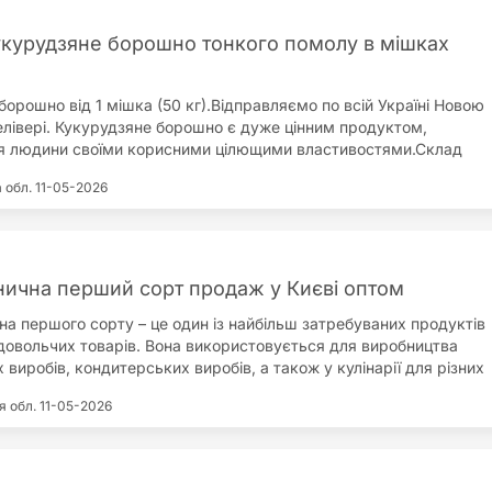
курудзяне борошно тонкого помолу в мішках
орошно від 1 мішка (50 кг).Відправляємо по всій Україні Новою
лівері. Кукурудзяне борошно є дуже цінним продуктом,
я людини своїми корисними цілющими властивостями.Склад
о борошна:вуглеводи – приблизно 76% складу;клітковина, яка
а обл.
11-05-2026
чуття насиченості;вітаміни групи В;вітамін Е;нікотинова
;залізо;кальцій;каротин;магній;крохмаль;інші компоненти, що
 малу частину таблиці Менделєєва.Необхідність вживання в їжу
о борошна обумовлена багатим мінерально-вітамінним
оповнення до раціону. Кукурудзяне борошно є замінником
ична перший сорт продаж у Києві оптом
борошна для людей, які уникають вживання клейковини. Воно
а першого сорту – це один із найбільш затребуваних продуктів
лізації роботи шлунка і кишечника, є ефективним жовчогінним
довольчих товарів. Вона використовується для виробництва
роелементи кукурудзяного борошна впливають на нормальне
 виробів, кондитерських виробів, а також у кулінарії для різних
ерментів, підвищення гемоглобіну, активність мозкової
и.Мука пшенична першого сорту відповідає найвищим
Кукурудзяне борошно є ефективним засобом проти гіпертонії.
я обл.
11-05-2026
ості. Вона має відмінні технологічні характеристики,
ерен кукурудзи використовують у косметології як основу для
 необхідну структуру і текстуру під час виготовлення різних
 масок. Кукурудзяна мука благотворно впливає на процеси
. Цей сорт муки ідеально підходить для створення м’якої та
обре засвоюється організмом.
пічки, а також для приготування тіста для хліба й іншої