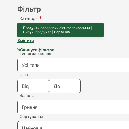
Фільтр
Категорія
Продукти переробки сільгоспсировини |
Сипучі продукти |
Борошно
Змінити
Скинути фільтри
Тип оголошення
Усі типи
Ціна
Усі типи
Валюта
Купівля
Гривня
Продаж
Сортування
Гривня
Здам в оренду
Найновіші