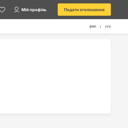
Мій профіль
Подати оголошення
рос
укр