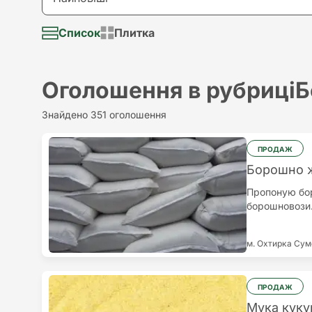
Долар
Візьму в аренду
Список
Плитка
Найновіші
Євро
Надам послугу
Найстаріші
Оголошення в рубриці
Б
Потрібна послуга
Найдорожчий
Знайдено 351 оголошення
Різне
Найдешевший
ПРОДАЖ
Борошно 
Пропоную бор
борошновози.
м. Охтирка
Сум
ПРОДАЖ
Мука куку