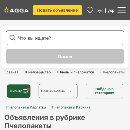
Подать объявление
рус
укр
Главная
Пчеловодство
Пчелы и пчеломатки
Пчелопакеты
Найдено в
Фильтр
Cамый новый
категориях
Пчелопакеты Карпатка
Cамый новый
Пчелопакеты Карника
Объявления в рубрике
Cамый старый
Пчелопакеты