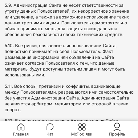
5.9. Администрация Сайта не несёт ответственности за
утрату данных Пользователей, их некорректное хранение
или удаление, а также за возможное использование таких
данных третьими лицами. Пользователь самостоятельно
обязан принимать меры для защиты своих данных и
обеспечения безопасности своих технических средств.
5.10. Все риски, связанные с использованием Сайта,
полностью принимает на себя Пользователь. Факт
размещения информации или объявлений на Сайте
означает согласие Пользователя с тем, что данные
материалы будут доступны третьим лицам и могут быть
использованы ими.
5.11. Все споры, претензии и конфликты, возникающие
между Пользователями, разрешаются ими самостоятельно
без участия Администрации Сайта. Администрация Сайта
не является арбитром, медиатором или стороной в таких
спорах.
5.12. В случае предъявления к Администрации Сайта
претензий, исков или требований со стороны третьих лиц в
связи с действиями или бездействием Пользователя, такой
Главная
Чат
Мої об'яви
Профіль