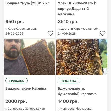
Вощина “Рута (230)” 2 кг.
Улей ППУ «BeeStar» (1
корпус Дадан + 2
магазина
650 грн.
3510 грн.
г. Киев
Киевская обл.
г. Дергачи
Харьковская обл.
24-06-2026
24-06-2026
ПРОДАЖА
ПРОДАЖА
Бджолопакети Карніка
Бджолопакети,
бджолосімї, карпатка
2000 грн.
1400 грн.
г. Запорожье
Запорожская
г. Черкассы
Черкасская