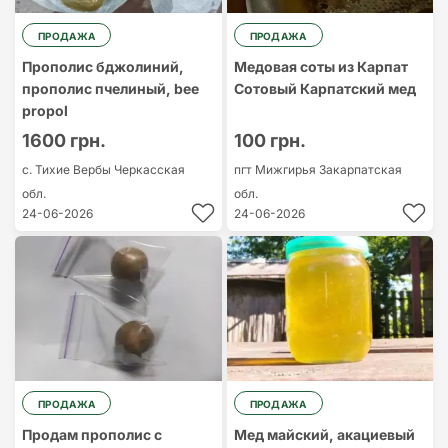
ПРОДАЖА
ПРОДАЖА
Прополис бджолиний,
Медовая соты из Карпат
прополис пчелиный, bee
Сотовый Карпатский мед
propol
1600 грн.
100 грн.
с. Тихие Вербы
Черкасская
пгт Мижгирья
Закарпатская
обл.
обл.
24-06-2026
24-06-2026
ПРОДАЖА
ПРОДАЖА
Продам прополис с
Мед майский, акациевый