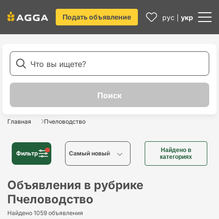
Подать объявление
рус
укр
Главная
Пчеловодство
Найдено в
Фильтр
Cамый новый
категориях
Cамый новый
Объявления в рубрике
Пчеловодство
Cамый старый
Найдено 1059 объявления