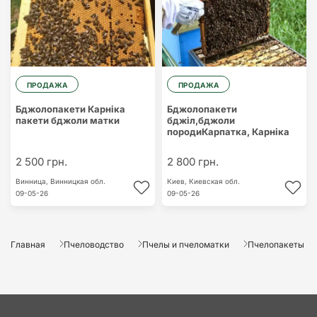
ПРОДАЖА
ПРОДАЖА
Бджолопакети Карніка
Бджолопакети
пакети бджоли матки
бджіл,бджоли
породиКарпатка, Карніка
2 500 грн.
2 800 грн.
Винница,
Винницкая обл.
Киев,
Киевская обл.
09-05-26
09-05-26
Главная
Пчеловодство
Пчелы и пчеломатки
Пчелопакеты