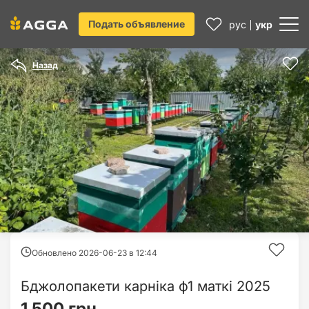
Подать объявление
рус
укр
Назад
Обновлено 2026-06-23 в
12:44
Бджолопакети карніка ф1 маткі 2025
1 500 грн.