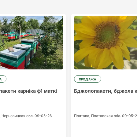
А
ПРОДАЖА
акети карніка ф1 маткі
Бджолопакети, бджола к
,
Черновицкая обл.
09-05-26
Полтава,
Полтавская обл.
09-05-2