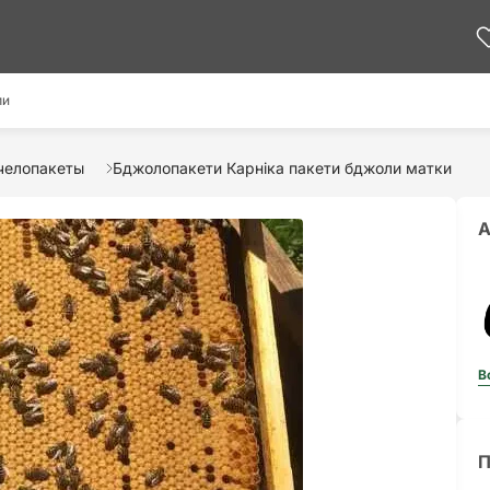
ми
челопакеты
Бджолопакети Карніка пакети бджоли матки
А
В
П