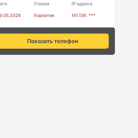
ата
Страна
IP-адресa
9.05.2026
Хорватия
141.136. ***
Показать телефон