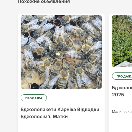
Похожие объявления
ПРОДАЖ
Бджолоп
2025
ПРОДАЖА
Бджолопакети Карніка Відводки
Малинoвка
Бджолосім'ї. Матки