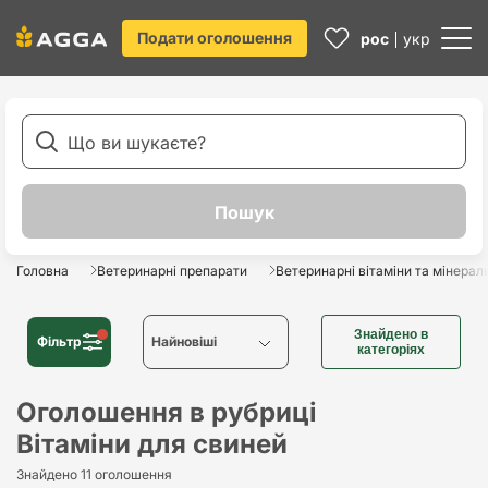
Подати оголошення
рос
укр
Головна
Ветеринарні препарати
Ветеринарні вітаміни та мінерал
Знайдено в
Фільтр
Найновіші
категоріях
Найновіші
Оголошення в рубриці
Вітаміни для свиней
Найстаріші
Знайдено 11 оголошення