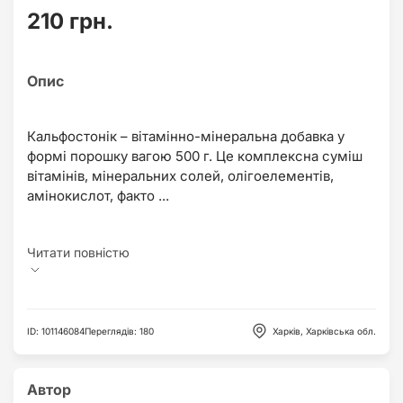
210 грн.
Кальфостонік – вітамінно-мінеральна добавка у
формі порошку вагою 500 г. Це комплексна суміш
вітамінів, мінеральних солей, олігоелементів,
амінокислот, факто ...
ID
:
101146084
Переглядів
:
180
Харків, Харківська обл.
Автор