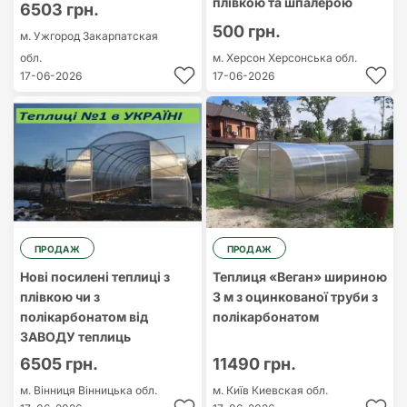
плівкою та шпалерою
6503 грн.
500 грн.
м. Ужгород
Закарпатская
обл.
м. Херсон
Херсонська обл.
17-06-2026
17-06-2026
ПРОДАЖ
ПРОДАЖ
Нові посилені теплиці з
Теплиця «Веган» шириною
плівкою чи з
3 м з оцинкованої труби з
полікарбонатом від
полікарбонатом
ЗАВОДУ теплиць
6505 грн.
11490 грн.
м. Вінниця
Вінницька обл.
м. Київ
Киевская обл.