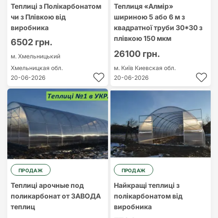
Теплиці з Полікарбонатом
Теплиця «Алмір»
чи з Плівкою від
шириною 5 або 6 м з
виробника
квадратної труби 30*30 з
плівкою 150 мкм
6502 грн.
26100 грн.
м. Хмельницький
Хмельницкая обл.
м. Київ
Киевская обл.
20-06-2026
20-06-2026
ПРОДАЖ
ПРОДАЖ
Теплиці арочные под
Найкращі теплиці з
поликарбонат от ЗАВОДА
полікарбонатом від
теплиц
виробника