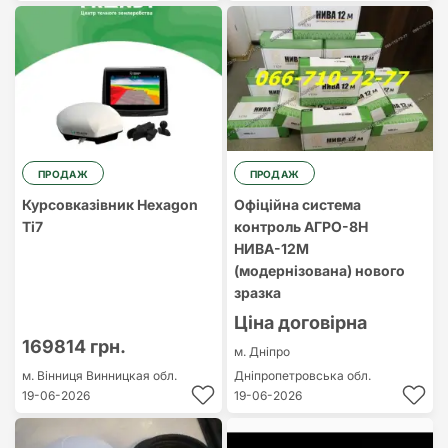
ПРОДАЖ
ПРОДАЖ
Курсовказівник Hexagon
Офіційна система
Tі7
контроль АГРО-8Н
НИВА-12М
(модернізована) нового
зразка
Ціна договірна
169814 грн.
м. Дніпро
м. Вінниця
Винницкая обл.
Дніпропетровська обл.
19-06-2026
19-06-2026