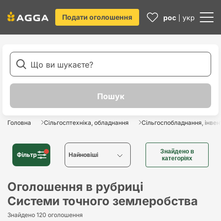
Подати оголошення
рос
укр
Головна
Сільгосптехніка, обладнання
Сільгоспобладнання, інвен
Знайдено в
Фільтр
Найновіші
категоріях
Найновіші
Оголошення в рубриці
Системи точного землеробства
Найстаріші
Знайдено 120 оголошення