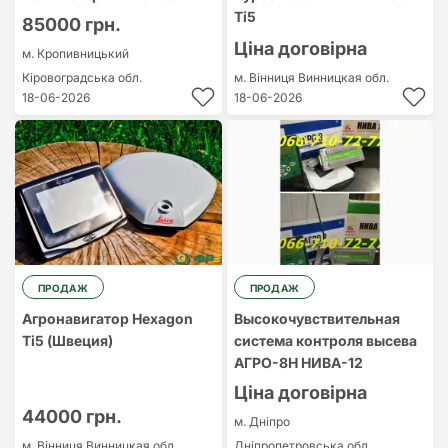
Ti5
85000 грн.
Ціна договірна
м. Кропивницький
Кіровоградська обл.
м. Вінниця
Винницкая обл.
18-06-2026
18-06-2026
ПРОДАЖ
ПРОДАЖ
Агронавигатор Hexagon
Высокочувствительная
Ti5 (Швеция)
система контроля высева
АГРО-8Н НИВА-12
Ціна договірна
44000 грн.
м. Дніпро
м. Вінниця
Винницкая обл.
Дніпропетровська обл.