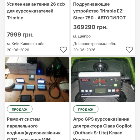
Усиленная антенна 26 dcb
Подруливающее
для курсоуказателей
устройство Trimble EZ-
Trimble
Steer 750 - АВТОПИЛОТ
369290 грн.
7999 грн.
м. Дніпро
м. Київ
Київська обл.
Дніпропетровська обл.
20-06-2026
20-06-2026
ПРОДАЖ
ПРОДАЖ
Ремонт систем
Агро GPS курсовказівник
паралельного
для трактора Claas Copilot
водіння(курсовказівник
(Outback S-Lite) Клаас
GPS) Leica mojoMINI
Копілот