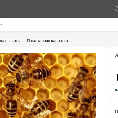
ми
челопакеты
Пакеты пчел карпатка
А
В
П