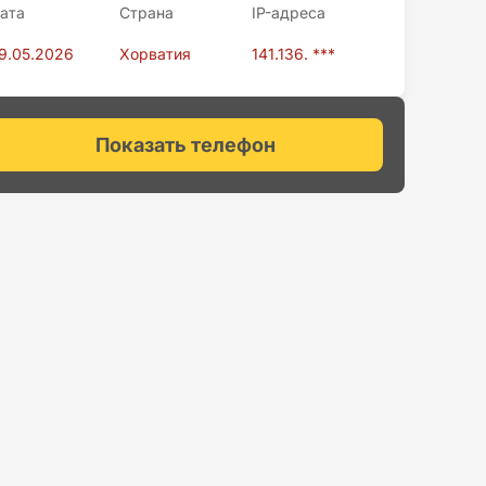
ата
Страна
IP-адресa
9.05.2026
Хорватия
141.136. ***
Показать телефон