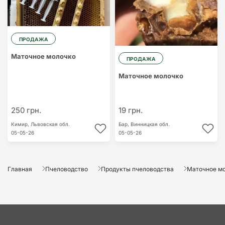
ПРОДАЖА
Маточное молочко
ПРОДАЖА
Маточное молочко
250 грн.
19 грн.
Кимир,
Львовская обл.
Бар,
Винницкая обл.
05-05-26
05-05-26
Главная
Пчеловодство
Продукты пчеловодства
Маточное м