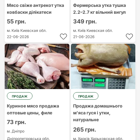
Мясо свіже антрекот утка
Фермерська утка тушка
ковбаски ділікатеси
2.2–2.7 кг вільний вигул
55 грн.
349 грн.
м. Київ
Киевская обл.
м. Київ
Киевская обл.
22-06-2026
21-06-2026
ПРОДАЖ
ПРОДАЖ
Куриное мясо продажа
Продажа домашнього
оптовые цены, филе
м'яса гуся і утки,
натуральне
73 грн.
265 грн.
м. Дніпро
Дніпропетровська обл.
м. Харків
Харьковская обл.