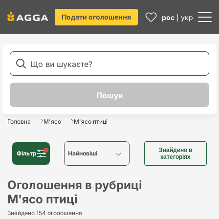
Подати оголошення
рос
укр
Головна
М'ясо
М'ясо птиці
Знайдено в
Фільтр
Найновіші
категоріях
Найновіші
Оголошення в рубриці
М'ясо птиці
Найстаріші
Знайдено 154 оголошення