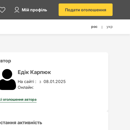
Мій профіль
Подати оголошення
рос
укр
втор
Едік Карпюк
На сайті :
08.01.2025
з
Онлайн:
сі оголошення автора
стання активність