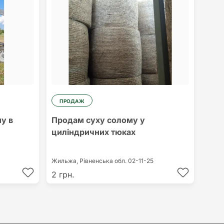
ПРОДАЖ
у в
Продам суху солому у
циліндричних тюках
Жильжа,
Рівненська обл.
02-11-25
2 грн.