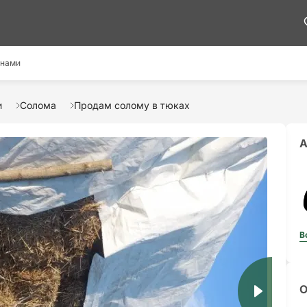
 нами
и
Солома
Продам солому в тюках
А
В
О