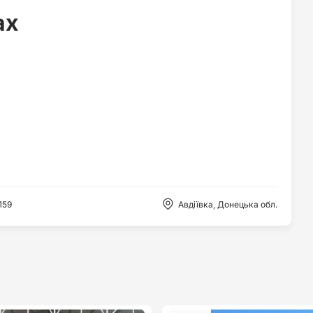
ах
159
Авдіївка, Донецька обл.