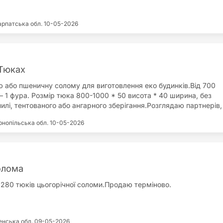
арпатська обл.
10-05-2026
Тюках
або пшеничну солому для виготовлення еко будинків.Від 700
– 1 фура. Розмір тюка 800-1000 * 50 висота * 40 ширина, без
нилі, тентованого або ангарного зберігання.Розглядаю партнерів,
в на 24 рік.
рнопільська обл.
10-05-2026
олома
є 280 тюків цьогорічної соломи.Продаю терміново.
енська обл.
09-05-2026