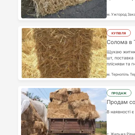
м. Ужгород
Зак
КУПІВЛЯ
Солома в 
Щукаю житню 
шт, поставка 
плісняви та г
постачальникі
м. Тернопіль
Те
ПРОДАЖ
Продам с
В наявності 
с. Жильжа
Рівн