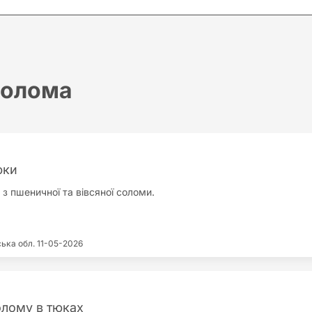
олома
юки
з пшеничної та вівсяної соломи.
ська обл.
11-05-2026
лому в тюках