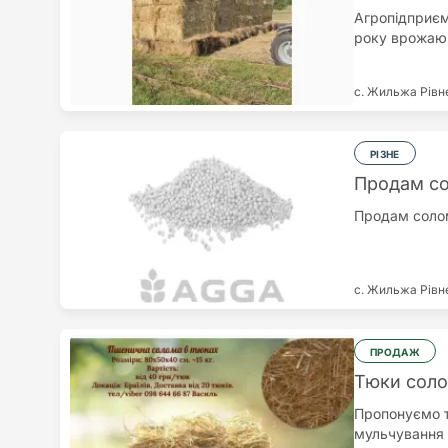
Агропідприєм
року врожаю,
с. Жильжа
Рівн
РІЗНЕ
Продам с
Продам солом
с. Жильжа
Рівн
ПРОДАЖ
Тюки соло
Пропонуємо т
мульчування 