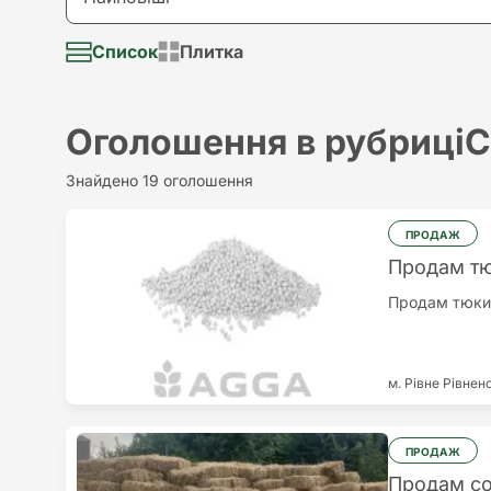
Долар
Візьму в аренду
Список
Плитка
Найновіші
Євро
Надам послугу
Найстаріші
Оголошення в рубриці
С
Потрібна послуга
Найдорожчий
Знайдено 19 оголошення
Різне
Найдешевший
ПРОДАЖ
Продам т
Продам тюки 
м. Рівне
Рівнен
ПРОДАЖ
Продам со