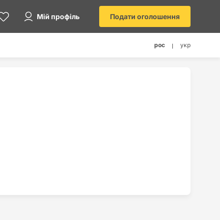
Мій профіль
Подати оголошення
рос
укр