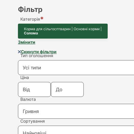
Фільтр
Категорія
Корма для сільгосптварин | Основні корми |
Солома
Змінити
Скинути фільтри
Тип оголошення
Усі типи
Ціна
Усі типи
Валюта
Купівля
Гривня
Продаж
Сортування
Гривня
Здам в оренду
Найновіші