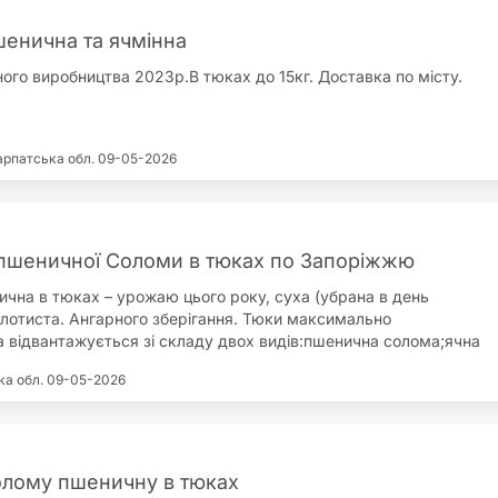
енична та ячмінна
ого виробництва 2023р.В тюках до 15кг. Доставка по місту.
арпатська обл.
09-05-2026
пшеничної Соломи в тюках по Запоріжжю
чна в тюках – урожаю цього року, суха (убрана в день
олотиста. Ангарного зберігання. Тюки максимально
а відвантажується зі складу двох видів:пшенична солома;ячна
солому часто використовують як корм для тварин, також часто
ка обл.
09-05-2026
її застосування як підстилка для тварин. Ячна солома
я від пшеничної м'якістю структури. Тому пшеничну частіше
ть як мульчування ґрунту, утеплення грядок, утеплення
ерева або винограду. Доставку здійснюємо своїм
 можливий самовивіз.
лому пшеничну в тюках