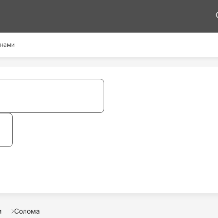
 нами
и
Солома