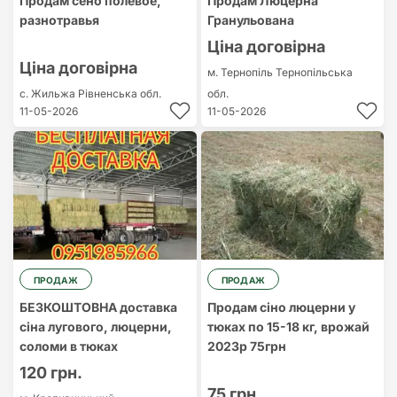
Продам сено полевое,
Продам Люцерна
разнотравья
Гранульована
Ціна договірна
Ціна договірна
м. Тернопіль
Тернопільська
с. Жильжа
Рівненська обл.
обл.
11-05-2026
11-05-2026
ПРОДАЖ
ПРОДАЖ
БЕЗКОШТОВНА доставка
Продам сіно люцерни у
сіна лугового, люцерни,
тюках по 15-18 кг, врожай
соломи в тюках
2023р 75грн
120 грн.
75 грн.