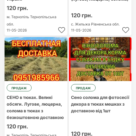
120 грн.
120 грн.
м. Тернопіль
Тернопільська
обл.
с. Жильжа
Рівненська обл.
11-05-2026
11-05-2026
ПРОДАЖ
ПРОДАЖ
СЕНО в тюках. Великі
Сено солома для фотосесії
обсяги. Лугове, люцерна,
декора в тюках мешках з
солома в тюках з
доставкою від 1шт
безкоштовною доставкою
120 грн.
120 грн.
м. Тернопіль
Тернопільська