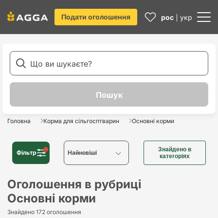
Подати оголошення
рос
укр
Головна
Корма для сільгосптварин
Основні корми
Знайдено в
Фільтр
Найновіші
категоріях
Найновіші
Оголошення в рубриці
Основні корми
Найстаріші
Знайдено 172 оголошення