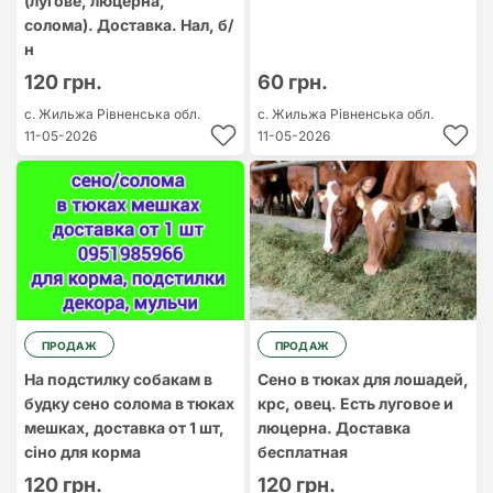
(лугове, люцерна,
солома). Доставка. Нал, б/
н
120 грн.
60 грн.
с. Жильжа
Рівненська обл.
с. Жильжа
Рівненська обл.
11-05-2026
11-05-2026
ПРОДАЖ
ПРОДАЖ
На подстилку собакам в
Сено в тюках для лошадей,
будку сено солома в тюках
крс, овец. Есть луговое и
мешках, доставка от 1 шт,
люцерна. Доставка
сіно для корма
бесплатная
120 грн.
120 грн.