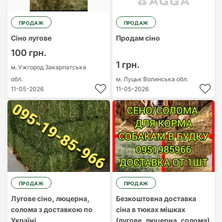
ПРОДАЖ
ПРОДАЖ
Сіно лугове
Продам сіно
100 грн.
1 грн.
м. Ужгород
Закарпатська
обл.
м. Луцьк
Волинська обл.
11-05-2026
11-05-2026
ПРОДАЖ
ПРОДАЖ
Лугове сіно, люцерна,
Безкоштовна доставка
солома з доставкою по
сіна в тюках мішках
Україні
(лугове, люцерна, солома)