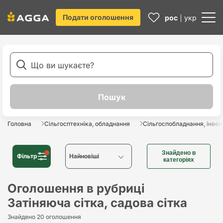
Подати оголошення
рос
укр
Головна
Сільгосптехніка, обладнання
Сільгоспобладнання, інвен
Знайдено в
Фільтр
Найновіші
категоріях
Найновіші
Оголошення в рубриці
Затіняюча сітка, садова сітка
Найстаріші
Знайдено 20 оголошення