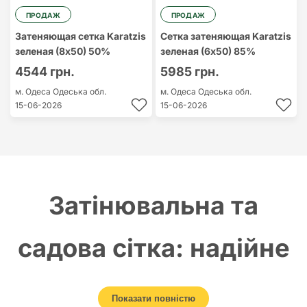
ПРОДАЖ
ПРОДАЖ
Затеняющая сетка Karatzis
Сетка затеняющая Karatzis
зеленая (8х50) 50%
зеленая (6х50) 85%
4544 грн.
5985 грн.
м. Одеса
Одеська обл.
м. Одеса
Одеська обл.
15-06-2026
15-06-2026
Затінювальна та
садова сітка: надійне
рішення для аграріїв і
Показати повністю