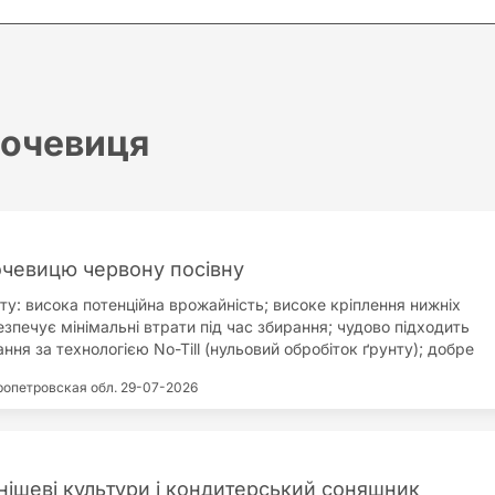
очевиця
чевицю червону посівну
ту: висока потенційна врожайність; високе кріплення нижніх
езпечує мінімальні втрати під час збирання; чудово підходить
ня за технологією No-Till (нульовий обробіток ґрунту); добре
тресові умови вирощування; стійкий до пошкодження
опетровская обл.
29-07-2026
ідниками; добре реагує на внесення мінеральних добрив,
ів і фунгіцидний захист, максимально реалізуючи свій потенціал
 забезпечує стабільний високий урожай та якісне зерно.
 нішеві культури і кондитерський соняшник