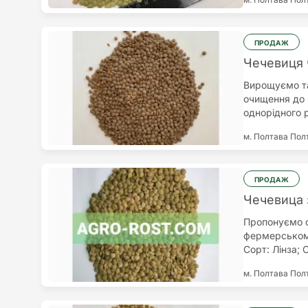
ПРОДАЖ
Чечевиця 
Вирощуємо та
очищення до 
однорідного 
мішок; біг-б
м. Полтава
Пол
пропонуємо пр
соняшник кон
ПРОДАЖ
Чечевица 
Пропонуємо с
фермерському
Сорт: Лінза;
зафасована в 
м. Полтава
Пол
експорт по п
виробника. Кр
соняшник кон