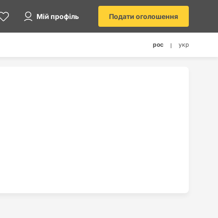
Мій профіль
Подати оголошення
рос
укр