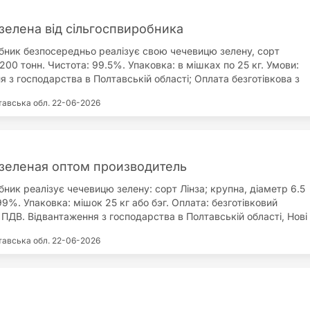
зелена від сільгоспвиробника
бник безпосередньо реалізує свою чечевицю зелену, сорт
 200 тонн. Чистота: 99.5%. Упаковка: в мішках по 25 кг. Умови:
 з господарства в Полтавській області; Оплата безготівкова з
тний контракт; Повний пакет документів виробника. Також
тавська обл.
22-06-2026
ечевицю; нут; горох; кориандр; лін; соняшник кондитерський;
зеленая оптом производитель
ник реалізує чечевицю зелену: сорт Лінза; крупна, діаметр 6.5
9%. Упаковка: мішок 25 кг або бэг. Оплата: безготівковий
 ПДВ. Відвантаження з господарства в Полтавській області, Нові
аємо повний пакет документів, можливий експорт. Крім
тавська обл.
22-06-2026
рощуємо: кориандр; чечевицю червону; нут; лін; соняшник
й; гірчицю; сою; горох.