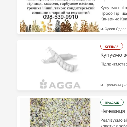
Купуємо всі 
Просо Гірчиц
Канарник Ква
Суданка Люце
м. Одеса
Одесс
по всіх регіо
КУПІВЛЯ
Купуємо з
Підприємство
м. Кропивниць
ПРОДАЖ
Чечевиця 
Реалізуємо в
колоту; дробл