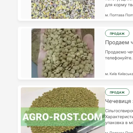
для корму тв
Полтавській о
м. Полтава
Пол
домовленіст
ПРОДАЖ
Продаем 
Продаємо чеч
телефонуйте.
м. Київ
Київськ
ПРОДАЖ
Чечевиця з
Сільгоспвиро
Характеристи
упаковка в мі
складу в Полт
м. Полтава
Пол