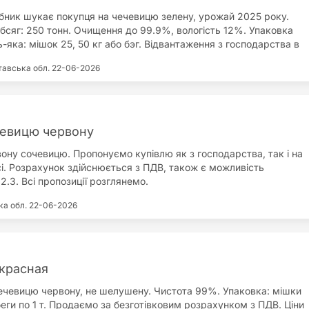
бник шукає покупця на чечевицю зелену, урожай 2025 року.
бсяг: 250 тонн. Очищення до 99.9%, вологість 12%. Упаковка
-яка: мішок 25, 50 кг або бэг. Відвантаження з господарства в
бласті. Оплата безготівкова з ПДВ. Готові експортувати,
тавська обл.
22-06-2026
ий пакет документів (походження, якість). Крім чечевиці,
ож: кориандр; нут; лін; соя; гірчиця.
чевицю червону
ону сочевицю. Пропонуємо купівлю як з господарства, так і на
сі. Розрахунок здійснюється з ПДВ, також є можливість
.3. Всі пропозиції розглянемо.
ка обл.
22-06-2026
красная
ечевицю червону, не шелушену. Чистота 99%. Упаковка: мішки
-беги по 1 т. Продаємо за безготівковим розрахунком з ПДВ. Ціни