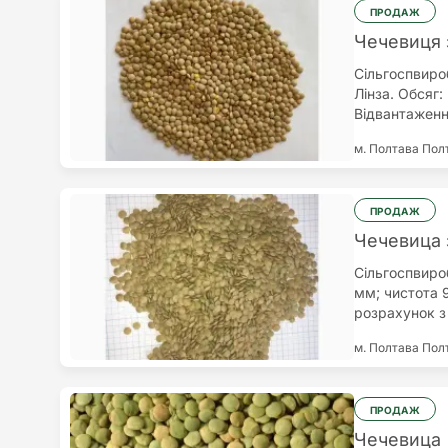
співпраці.
ПРОДАЖ
Чечевиця 
Сільгоспвиро
Лінза. Обсяг:
Відвантаження
ПДВ або валю
м. Полтава
Пол
вирощуємо: ч
гірчицю.
ПРОДАЖ
Чечевица 
Сільгоспвироб
мм; чистота 9
розрахунок з
Санжари. Над
м. Полтава
Пол
чечевиці, ви
кондитерськи
ПРОДАЖ
Чечевица