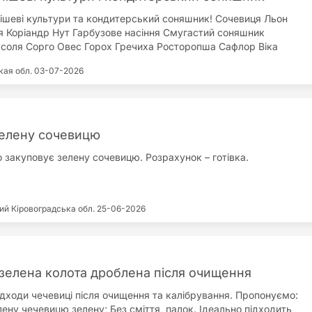
нішеві культури та кондитерський соняшник! Сочевиця Льон
я Коріандр Нут Гарбузове насіння Смугастий соняшник
соля Сорго Овес Горох Гречиха Росторопша Сафлор Віка
рна Тверда! пшениця Редька олійна Еспарцет Люпін Самовивіз
кая обл.
03-07-2026
нах, розрахунок на вагах! 0985399910
елену сочевицю
 закуповує зелену сочевицю. Розрахунок – готівка.
кий
Кіровоградська обл.
25-06-2026
зелена колота дроблена після очищення
ідходи чечевиці після очищення та калібрування. Пропонуємо:
ену чечевицю зелену; Без сміття, палок. Ідеально підходить