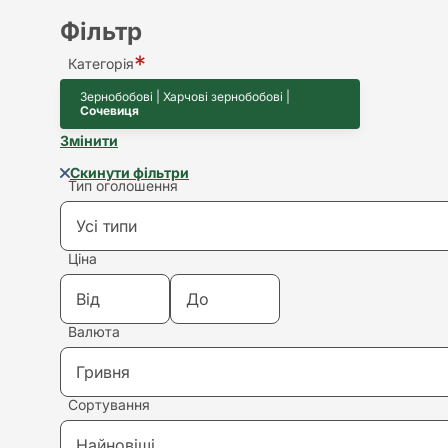
Фільтр
Категорія
Зернобобові | Харчові зернобобові |
Сочевиця
Змінити
Скинути фільтри
Тип оголошення
Усі типи
Ціна
Усі типи
Валюта
Купівля
Гривня
Продаж
Сортування
Гривня
Здам в оренду
Найновіші