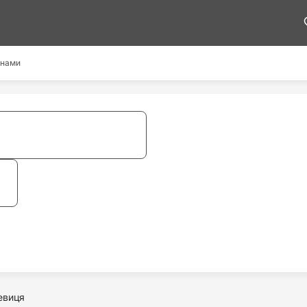
 нами
евиця