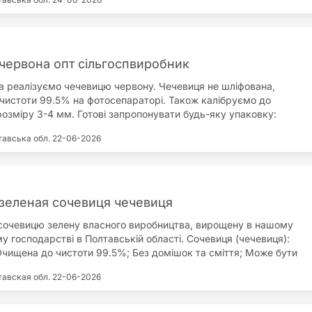
червона опт сільгоспвиробник
 реалізуємо чечевицю червону. Чечевиця не шліфована,
чистоти 99.5% на фотосепараторі. Також калібруємо до
розміру 3-4 мм. Готові запропонувати будь-яку упаковку:
ег. Надаємо повний пакет документів на нашу продукцію. Також
тавська обл.
22-06-2026
одукцію власного виробництва: кмин; нут; гірчиця; лін;
дитерський; соя; чечевиця зелена.
зеленая сочевиця чечевиця
очевицю зелену власного виробництва, вирощену в нашому
 господарстві в Полтавській області. Сочевиця (чечевиця):
 Очищена до чистоти 99.5%; Без домішок та сміття; Може бути
мішки по 25 кг або біг-беги. Продаж по Україні з ПДВ або на
тавская обл.
22-06-2026
рямому валютному контракту. Надаємо усі документи від
ім сочевиці вирощуємо: коріандр; гірчицю; просо; нут;
дитерський; льон; сою; пшеницю; ячмінь. Будемо раді