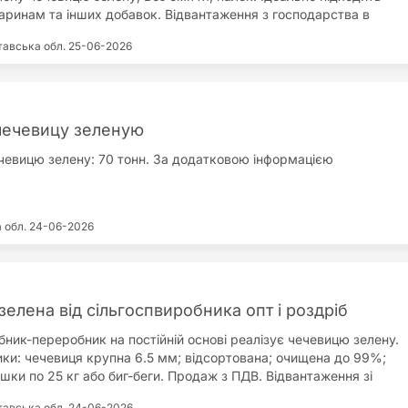
аринам та інших добавок. Відвантаження з господарства в
бласті, Нові Санжари. Упаковка: биг бег або мішок, за
тавська обл.
25-06-2026
ю.
чечевицу зеленую
евицю зелену: 70 тонн. За додатковою інформацією
а обл.
24-06-2026
елена від сільгоспвиробника опт і роздріб
бник-переробник на постійній основі реалізує чечевицю зелену.
ки: чечевиця крупна 6.5 мм; відсортована; очищена до 99%;
шки по 25 кг або биг-беги. Продаж з ПДВ. Відвантаження зі
аві.
тавська обл.
24-06-2026