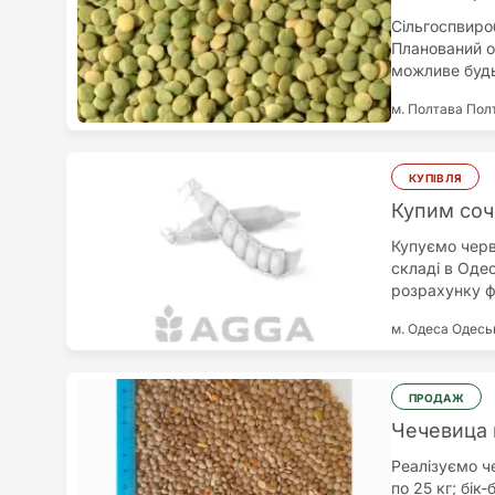
Сільгоспвиро
Планований о
можливе будь
Полтавській о
м. Полтава
Пол
надаємо повн
вирощуємо так
КУПІВЛЯ
Купим со
Купуємо черв
складі в Оде
розрахунку ф2
м. Одеса
Одесь
ПРОДАЖ
Чечевица 
Реалізуємо ч
по 25 кг; бік