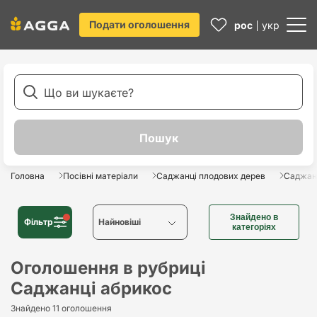
Подати оголошення
рос
укр
Головна
Посівні матеріали
Саджанці плодових дерев
Саджан
Знайдено в
Фільтр
Найновіші
категоріях
Найновіші
Оголошення в рубриці
Саджанці абрикос
Найстаріші
Знайдено 11 оголошення