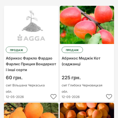
Найдорожчий
Найдешевший
ПРОДАЖ
ПРОДАЖ
Абрикос Фаркло Фардао
Абрикос Меджік Кот
Фарлис Приция Вондеркот
(саджанці
і інші сорти
60 грн.
225 грн.
смт Вільшана
Черкаська
смт Глибока
Черновицкая
обл.
обл.
12-05-2026
12-05-2026