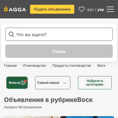
Подать объявление
рус
укр
Главная
Пчеловодство
Продукты пчеловодства
Воск
Найдено в
Фильтр
Cамый новый
категориях
Cамый новый
Объявления в рубрике
Воск
Найдено 48 объявления
Cамый старый