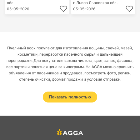
обл.
г. Львов
Львовская обл.
05-05-2026
05-05-2026
Пчелиный воск покупают для изготовления вощины, свечей, мазей,
косметики, переработки пасечного сырья и дальнейшей
перепродажи. Для покупателя важны чистота, цвет, запах, фасовка,
вес партии и понятная цена за килограмм. На AGGA можно сравнить
объявления от пасечников и продавцов, посмотреть фото, регион,
степень очистки, формат продажи и условия отправки.
Купить пчелиный
Показать полностью
воск на агросайте
AGGA для пасеки и