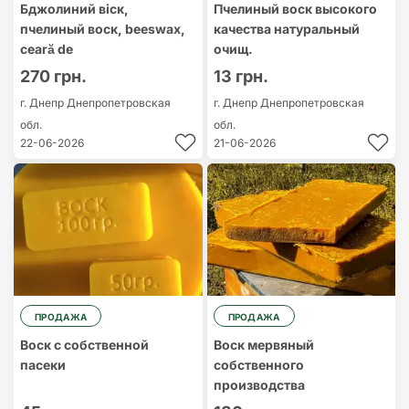
Бджолиний віск,
Пчелиный воск высокого
пчелиный воск, beeswax,
качества натуральный
ceară de
очищ.
270 грн.
13 грн.
г. Днепр
Днепропетровская
г. Днепр
Днепропетровская
обл.
обл.
22-06-2026
21-06-2026
ПРОДАЖА
ПРОДАЖА
Воск с собственной
Воск мервяный
пасеки
собственного
производства