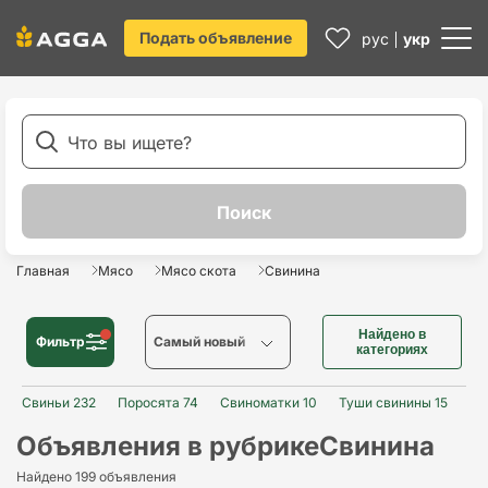
Подать объявление
рус
укр
Главная
Мясо
Мясо скота
Свинина
Найдено в
Фильтр
Cамый новый
категориях
Свиньи 232
Поросята 74
Cамый новый
Свиноматки 10
Туши свинины 15
Св
Объявления в рубрике
Свинина
Cамый старый
Найдено 199 объявления