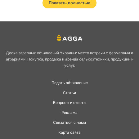
Показать полностью
хозяйстве
Вакцинация — один из ключевых инструментов сохранения здоровья
животных в сельском хозяйстве. Она помогает предотвратить
распространение опасных заболеваний, повысить иммунитет и
Доска аграрных объявлений Украины: место встречи с фермерами и
сократить экономические потери фермерских хозяйств. В рубрике
аграриями. Покупка, продажа и аренда сельхозтехники, продукции и
«Разные вакцины» на AGGA.ua собраны препараты для различных
услуг.
видов животных, которые не вошли в специализированные
подкатегории. Здесь можно найти широкий ассортимент решений для
профилактики и поддержания устойчивости поголовья.
Подать объявление
Роль вакцинации в
Статьи
Вопросы и ответы
животноводстве
Реклама
Связаться с нами
Карта сайта
Современные вакцины позволяют фермеру минимизировать риск