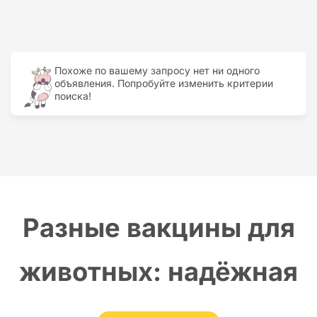
Cамый дорогой
Cамый
дешевый
Похоже по вашему запросу нет ни одного
объявления. Попробуйте изменить критерии
поиска!
Разные вакцины для
животных: надёжная
защита здоровья в