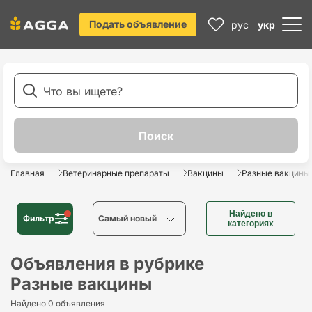
Подать объявление
рус
укр
Главная
Ветеринарные препараты
Вакцины
Разные вакцины
Найдено в
Фильтр
Cамый новый
категориях
Cамый новый
Объявления в рубрике
Разные вакцины
Cамый старый
Найдено 0 объявления