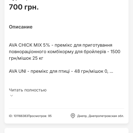
700 грн.
AVA CHICK MIX 5% - премікс для приготування
повнораціонного комбікорму для бройлерів - 1500
грн/мішок 25 кг
AVA UNI - премікс для птиці - 48 грн/мішок 0, ...
ID
:
101166383
Просмотров
:
95
Днепр, Днепропетровская обл.