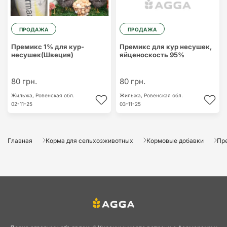
ПРОДАЖА
ПРОДАЖА
Премикс 1% для кур-
Премикс для кур несушек,
несушек(Швеция)
яйценоскость 95%
80 грн.
80 грн.
Жильжа,
Ровенская обл.
Жильжа,
Ровенская обл.
02-11-25
03-11-25
Главная
Корма для сельхозживотных
Кормовые добавки
Пр