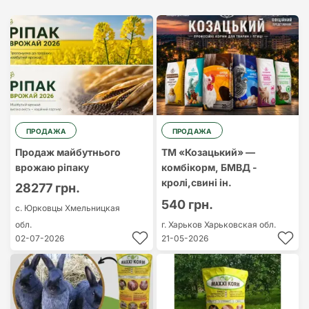
Cамый дорогой
Cамый
дешевый
ПРОДАЖА
ПРОДАЖА
Продаж майбутнього
ТМ «Козацький» —
врожаю ріпаку
комбікорм, БМВД -
кролі,свині ін.
28277 грн.
540 грн.
с. Юрковцы
Хмельницкая
обл.
г. Харьков
Харьковская обл.
02-07-2026
21-05-2026