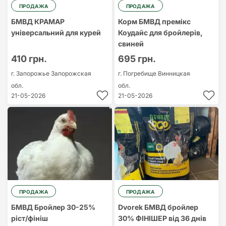
ПРОДАЖА
ПРОДАЖА
БМВД КРАМАР
Корм БМВД премікс
універсальний для курей
Коудайс для бройлерів,
свиней
410 грн.
695 грн.
г. Запорожье
Запорожская
г. Погребище
Винницкая
обл.
обл.
21-05-2026
21-05-2026
ПРОДАЖА
ПРОДАЖА
БМВД Бройлер 30-25%
Dvorek БМВД бройлер
ріст/фініш
30% ФІНІШЕР від 36 днів