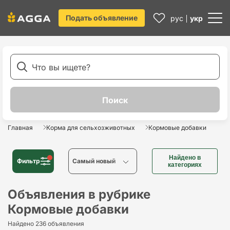
Подать объявление
рус
укр
Главная
Корма для сельхозживотных
Кормовые добавки
Найдено в
Фильтр
Cамый новый
категориях
Cамый новый
Объявления в рубрике
Кормовые добавки
Cамый старый
Найдено 236 объявления