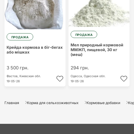
ПРОДАЖА
ПРОДАЖА
Мел природный кормовой
Крейда кормова в біг-бегах
ММЖП, пищевой, 30 кг
або мішках
(меш)
3 500 грн.
294 грн.
Фастов,
Киевская обл.
Одесса,
Одесская обл.
19-05-26
19-05-26
Главная
Корма для сельхозживотных
Кормовые добавки
Ко