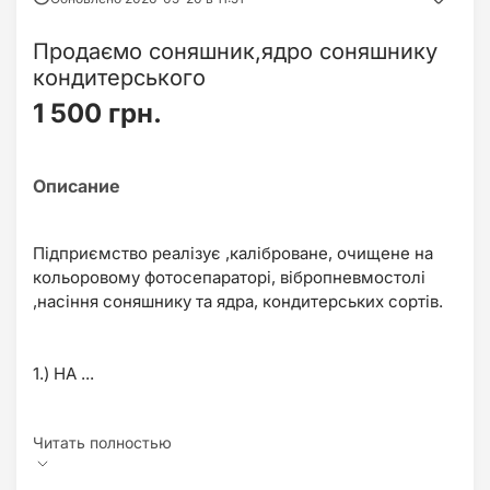
Продаємо соняшник,ядро соняшнику
кондитерського
1 500 грн.
Підприємство реалізує ,каліброване, очищене на
кольоровому фотосепараторі, вібропневмостолі
,насіння соняшнику та ядра, кондитерських сортів.
1.) НА ...