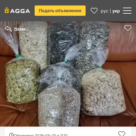
Подать объявление
рус
укр
Назад
Обновлено 2026-05-20 в
11:51