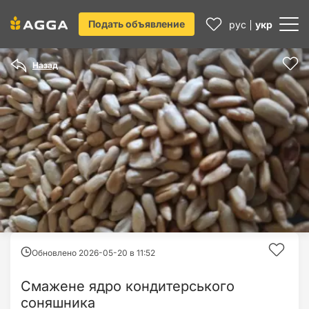
Подать объявление
рус
укр
Назад
Обновлено 2026-05-20 в
11:52
Смажене ядро кондитерського
соняшника