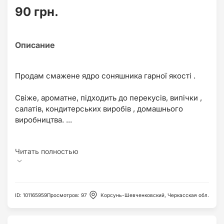
90 грн.
Продам смажене ядро соняшника гарної якості .
Свіже, ароматне, підходить до перекусів, випічки ,
салатів, кондитерських виробів , домашнього
виробництва. ...
ID
:
101165959
Просмотров
:
97
Корсунь-Шевченковский, Черкасская обл.