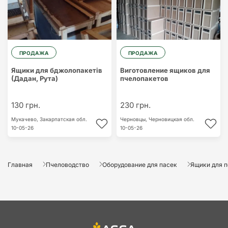
ПРОДАЖА
ПРОДАЖА
Ящики для бджолопакетів
Виготовление ящиков для
(Дадан, Рута)
пчелопакетов
130 грн.
230 грн.
Мукачево,
Закарпатская обл.
Чернoвцы,
Черновицкая обл.
10-05-26
10-05-26
Главная
Пчеловодство
Оборудование для пасек
Ящики для п