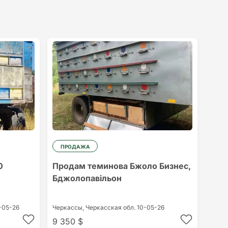
ПРОДАЖА
0
Продам теминова Бжоло Бизнес,
Бджолопавільон
-05-26
Черкассы,
Черкасская обл.
10-05-26
9 350 $