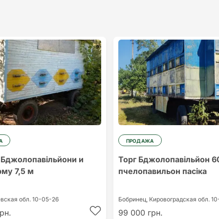
А
ПРОДАЖА
Бджолопавільйони и
Торг Бджолопавільйон 6
му 7,5 м
пчелопавильон пасіка
вская обл.
10-05-26
Бобринец,
Кировоградская обл.
10
рн.
99 000 грн.