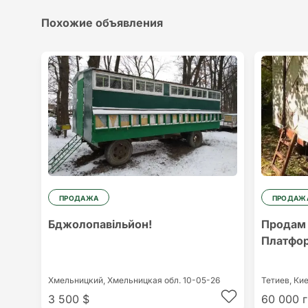
Похожие объявления
ПРОДАЖА
ПРОДАЖ
Бджолопавільйон!
Продам 
Платфор
Хмельницкий,
Хмельницкая обл.
10-05-26
Тетиев,
Кие
3 500 $
60 000 г