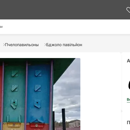
ми
Пчелопавильоны
Бджоло павільйон
А
В
П