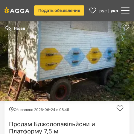
Подать объявление
рус
укр
Назад
Обновлено 2026-06-24 в
08:45
Продам Бджолопавільйони и
Платформу 7,5 м