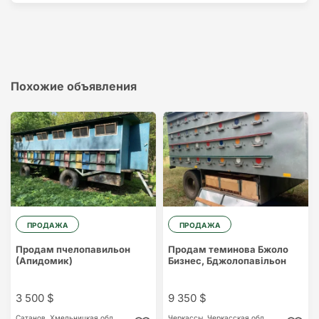
Похожие объявления
ПРОДАЖА
ПРОДАЖА
Продам пчелопавильон
Продам теминова Бжоло
(Апидомик)
Бизнес, Бджолопавільон
3 500 $
9 350 $
Сатанов,
Хмельницкая обл.
Черкассы,
Черкасская обл.