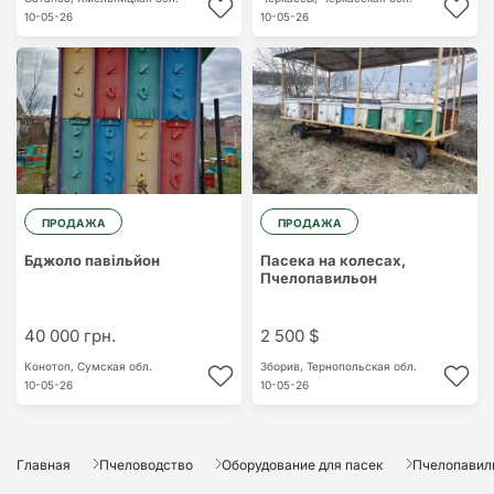
10-05-26
10-05-26
ПРОДАЖА
ПРОДАЖА
Бджоло павільйон
Пасека на колесах,
Пчелопавильон
40 000 грн.
2 500 $
Конотоп,
Сумская обл.
Зборив,
Тернопольская обл.
10-05-26
10-05-26
Главная
Пчеловодство
Оборудование для пасек
Пчелопавил