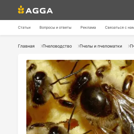
Статьи
Вопросы и ответы
Реклама
Связаться с на
Главная
Пчеловодство
Пчелы и пчеломатки
П