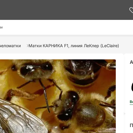
ми
челоматки
Матки КАРНИКА F1, линия ЛеКлер (LeClaire)
А
В
П