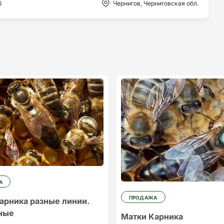
6
Чернигов, Черниговская обл.
А
ПРОДАЖА
арника разные линии.
ные
Матки Карника