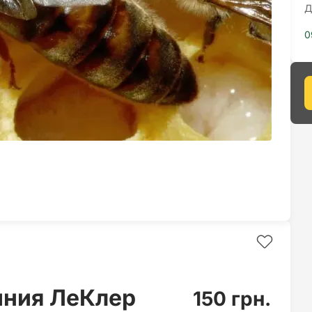
Д
0
иния ЛеКлер
150 грн.