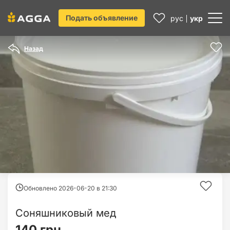
Подать объявление
рус
укр
Назад
Обновлено 2026-06-20 в
21:30
Соняшниковый мед
140 грн.