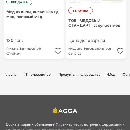
ПРОДАЖА
ПОКУПКА
Мед из липы, липовый мед,
мед, липовый мёд
ТОВ "МЕДОВЫЙ
СТАНДАРТ" закупает мёд
180 грн.
Цена договорная
Гнивань,
Винницкая обл.
Николаев,
Николаевская обл.
07-05-26
02-10-25
Главная
Пчеловодство
Продукты пчеловодства
Мед
Сон
Доска аграрных объявлений Украины: место встречи с фермерами и