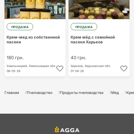
ПРОДАЖА
ПРОДАЖА
Крем-мед из собственной
Крем мёд с семейной
пасеки
пасеки Харьков
180 грн.
40 грн.
Хмельницкий,
Хмельницкая обл.
Харьков,
Харьковская обл.
06-05-26
01-04-26
Главная
Пчеловодство
Продукты пчеловодства
Мед
Кре