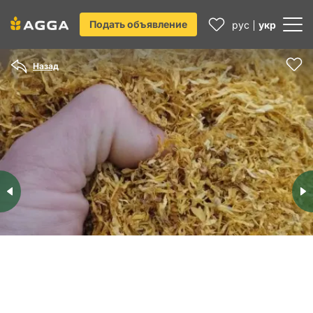
Подать объявление
рус
укр
Назад