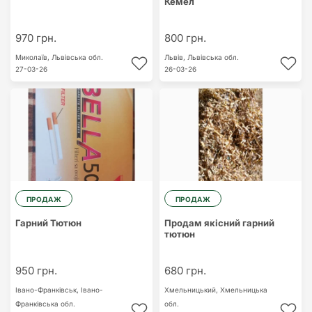
Кемел
970 грн.
800 грн.
Миколаїв,
Львівська обл.
Львів,
Львівська обл.
27-03-26
26-03-26
ПРОДАЖ
ПРОДАЖ
Гарний Тютюн
Продам якісний гарний
тютюн
950 грн.
680 грн.
Івано-Франківськ,
Івано-
Хмельницький,
Хмельницька
Франківська обл.
обл.