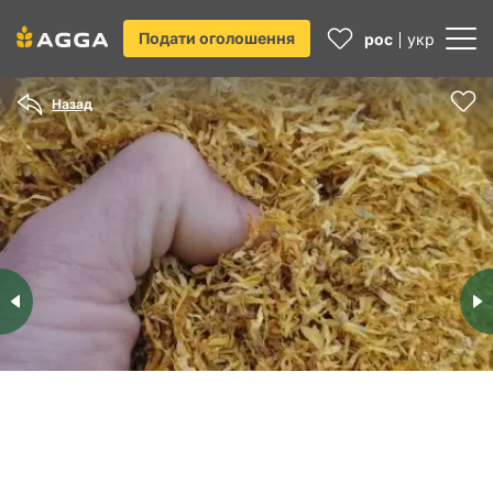
Подати оголошення
рос
укр
Назад