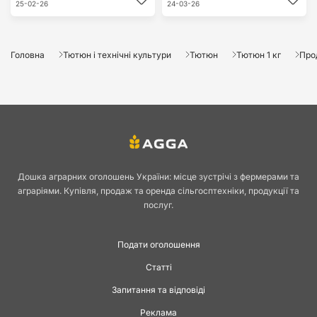
25-02-26
24-03-26
Головна
Тютюн і технічні культури
Тютюн
Тютюн 1 кг
Про
Дошка аграрних оголошень України: місце зустрічі з фермерами та
аграріями. Купівля, продаж та оренда сільгосптехніки, продукції та
послуг.
Подати оголошення
Статті
Запитання та відповіді
Реклама