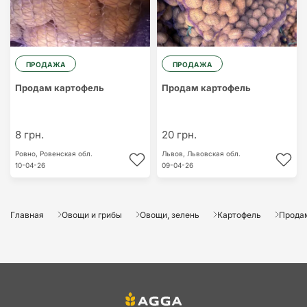
ПРОДАЖА
ПРОДАЖА
Продам картофель
Продам картофель
8 грн.
20 грн.
Ровно,
Ровенская обл.
Львов,
Львовская обл.
10-04-26
09-04-26
Главная
Овощи и грибы
Овощи, зелень
Картофель
Прода