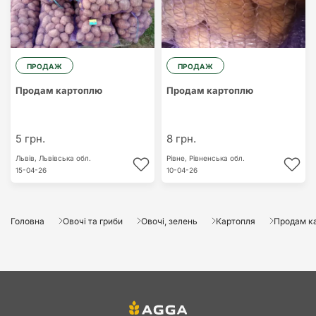
ПРОДАЖ
ПРОДАЖ
Продам картоплю
Продам картоплю
5 грн.
8 грн.
Львів,
Львівська обл.
Рівне,
Рівненська обл.
15-04-26
10-04-26
Головна
Овочі та гриби
Овочі, зелень
Картопля
Продам к