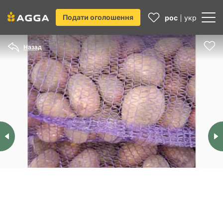
Подати оголошення
рос
укр
Назад