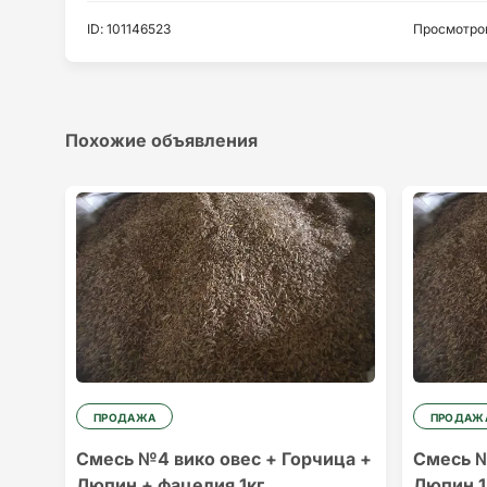
ID
:
101146523
Просмотро
Похожие объявления
ПРОДАЖА
ПРОДАЖ
Смесь №4 вико овес + Горчица +
Смесь №
Люпин + фацелия 1кг
Люпин 1к