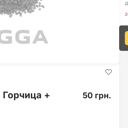
Д
2
 Горчица +
50 грн.