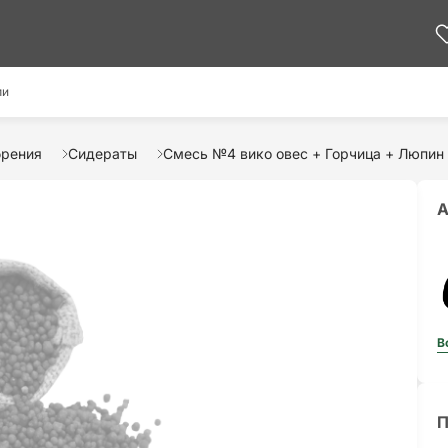
ми
брения
Сидераты
Смесь №4 вико овес + Горчица + Люпин 
А
В
П