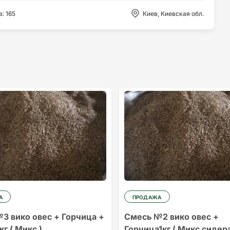
в
:
165
Киев, Киевская обл.
А
ПРОДАЖА
3 вико овес + Горчица +
Смесь №2 вико овес +
г ( Микс )
Горчица1кг ( Микс сидер