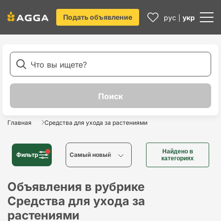
Подать объявление
рус
укр
Главная
Средства для ухода за растениями
Найдено в
Фильтр
Cамый новый
категориях
Cамый новый
Объявления в рубрике
Средства для ухода за
Cамый старый
растениями