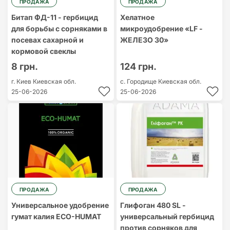
ПРОДАЖА
ПРОДАЖА
Битап ФД-11 - гербицид
Хелатное
для борьбы с сорняками в
микроудобрение «LF -
посевах сахарной и
ЖЕЛЕЗО 30»
кормовой свеклы
8 грн.
124 грн.
г. Киев
Киевская обл.
с. Городище
Киевская обл.
25-06-2026
25-06-2026
ПРОДАЖА
ПРОДАЖА
Универсальное удобрение
Глифоган 480 SL -
гумат калия ECO-HUMAT
универсальный гербицид
против сорняков для