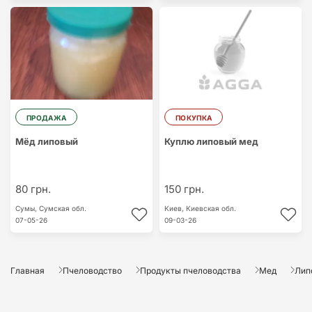
ПРОДАЖА
ПОКУПКА
Мёд липовый
Куплю липовый мед
80 грн.
150 грн.
Сумы,
Сумская обл.
Киев,
Киевская обл.
07-05-26
09-03-26
Главная
Пчеловодство
Продукты пчеловодства
Мед
Лип