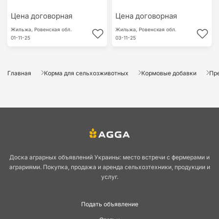
Цена договорная
Цена договорная
Жильжа,
Ровенская обл.
Жильжа,
Ровенская обл.
01-11-25
03-11-25
Главная
Корма для сельхозживотных
Кормовые добавки
Пр
Доска аграрных объявлений Украины: место встречи с фермерами и
аграриями. Покупка, продажа и аренда сельхозтехники, продукции и
услуг.
Подать объявление