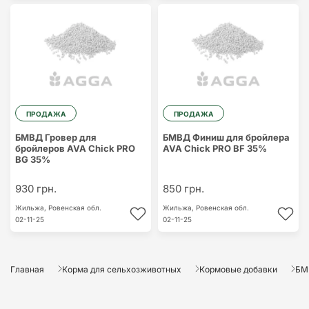
ПРОДАЖА
ПРОДАЖА
БМВД Гровер для
БМВД Финиш для бройлера
бройлеров AVA Chick PRO
AVA Chick PRO BF 35%
BG 35%
930 грн.
850 грн.
Жильжа,
Ровенская обл.
Жильжа,
Ровенская обл.
02-11-25
02-11-25
Главная
Корма для сельхозживотных
Кормовые добавки
БМ