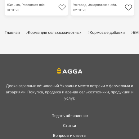
Жильжа,
Ровенская обл.
Ужгород,
Закарпатская обл.
01-11-25
02-11-25
Главная
Корма для сельхозживотных
Кормовые добавки
БМ
Доска аграрных объявлений Украины: место встречи с фермерами и
аграриями. Покупка, продажа и аренда сельхозтехники, продукции и
услуг.
Подать объявление
Статьи
Вопросы и ответы