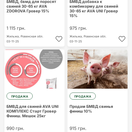
БМВД, бвмд для поросят
БМВД добавка к
свиней 30-65 кг AVA
комбикорму для свиней
ZDOROVA Гровер 15%
30-65 кг AVA UNI Гровер
15%
1 115 грн.
975 грн.
Жильжа,
Ровенская обл.
Жильжа,
Ровенская обл.
03-11-25
03-11-25
ПРОДАЖА
ПРОДАЖА
БМВД для свиней AVA UNI
Продам БМВД свинья
КОМПЛЕКС Старт Гровер
финиш 10%
Финиш. Мешок 25кг
990 грн.
915 грн.