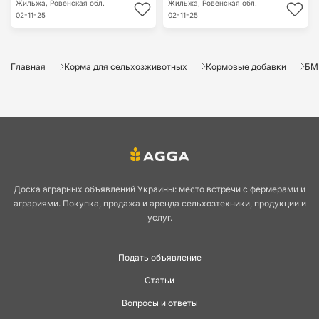
Жильжа,
Ровенская обл.
Жильжа,
Ровенская обл.
02-11-25
02-11-25
Главная
Корма для сельхозживотных
Кормовые добавки
БМ
Доска аграрных объявлений Украины: место встречи с фермерами и
аграриями. Покупка, продажа и аренда сельхозтехники, продукции и
услуг.
Подать объявление
Статьи
Вопросы и ответы