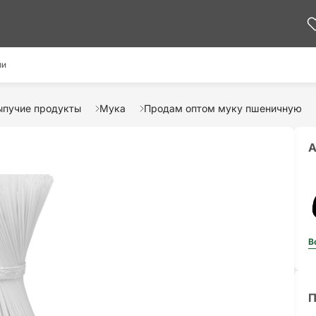
ми
ыпучие продукты
Мука
Продам оптом муку пшеничную
А
В
П