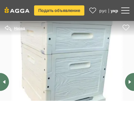
Подать объявление
рус
укр
Назад